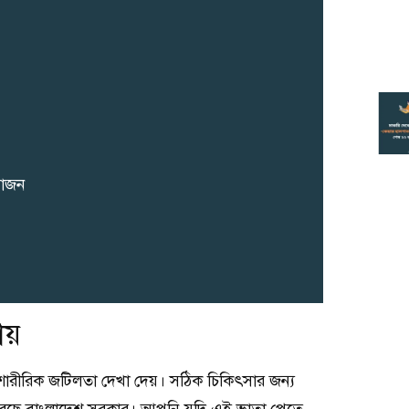
য়োজন
য়
্ন শারীরিক জটিলতা দেখা দেয়। সঠিক চিকিৎসার জন্য