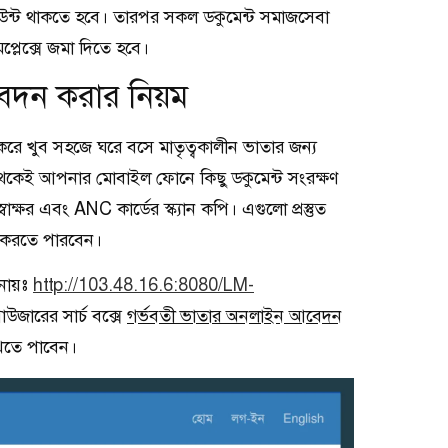
উন্ট থাকতে হবে। তারপর সকল ডকুমেন্ট সমাজসেবা
মপ্লেক্সে জমা দিতে হবে।
েদন করার নিয়ম
ে খুব সহজে ঘরে বসে মাতৃত্বকালীন ভাতার জন্য
েই আপনার মোবাইল ফোনে কিছু ডকুমেন্ট সংরক্ষণ
্ষর এবং ANC কার্ডের স্ক্যান কপি। এগুলো প্রস্তুত
ন করতে পারবেন।
নায়ঃ
http://103.48.16.6:8080/LM-
উজারের সার্চ বক্সে
গর্ভবতী ভাতার অনলাইন আবেদন
েখতে পাবেন।