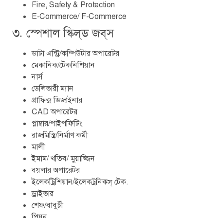
Fire, Safety & Protection
E-Commerce/ F-Commerce
৩. স্পেশাল স্কিল্‌ড জব্‌স
ডাটা এন্ট্রি/কম্পিউটার অপারেটর
মেকানিক/টেকনিশিয়ান
নার্স
ডেলিভারী ম্যান
গ্রাফিক্স ডিজাইনার
CAD অপারেটর
প্লাম্বার/পাইপফিটিং
রাজমিস্ত্রি/নির্মাণ কর্মী
মালী
ইমাম/ খতিব/ মুয়াজ্জিন
বয়লার অপারেটর
ইলেকট্রিশিয়ান/ইলেকট্রনিকস্ টেক.
ড্রাইভার
শেফ/বাবুর্চী
পিয়ন