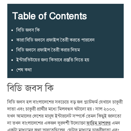
Table of Contents
বিডি জবস কি
কারা বিডি জবসে প্রফাইল তৈরী করতে পারবেন
বিডি জবসে প্রফাইল তৈরী করার নিয়ম
ইন্টারভিউয়ের জন্য কিভাবে প্রস্ততি নিতে হয়
শেষ কথা
বিডি জবস কি
বিডি জবস হল বাংলাদেশের সবচেয়ে বড় জব প্ল্যাটফর্ম যেখানে চাকুরী
দাতা এবং চাকুরী প্রার্থীর মধ্যে মিলবন্ধন ঘটানো হয়। সাল ২০০০,
যখন আমাদের দেশের মানুষ ইন্টারনেট সম্পর্কে তেমন কিছুই জানতো
না তখন বাংলাদেশের একজন দূরদর্শী উদ্যোক্তা
ফাহিম মাশরুর
এমন
একটা মাধ্যমের কথা ভাবতেছিলেন, যেটার মাধ্যমে চাকুরীদাতা এবং