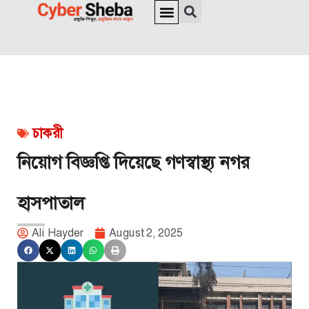
জাতীয় পরিচয়পত্র ও পাসপোর্ট
অনলাইন চেক
ইউনিক আইডি
ভিসা সংক্রান্ত
চাকরী
নিয়োগ বিজ্ঞপ্তি দিয়েছে গণস্বাস্থ্য নগর
হাসপাতাল
Ali Hayder
August 2, 2025