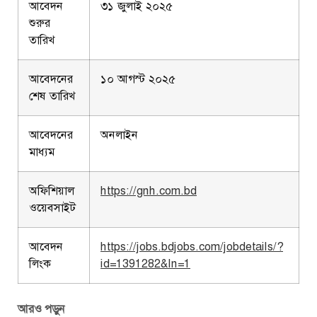
আবেদন
৩১ জুলাই ২০২৫
শুরুর
তারিখ
আবেদনের
১০ আগস্ট ২০২৫
শেষ তারিখ
আবেদনের
অনলাইন
মাধ্যম
অফিশিয়াল
https://gnh.com.bd
ওয়েবসাইট
আবেদন
https://jobs.bdjobs.com/jobdetails/?
লিংক
id=1391282&ln=1
আরও পড়ুন