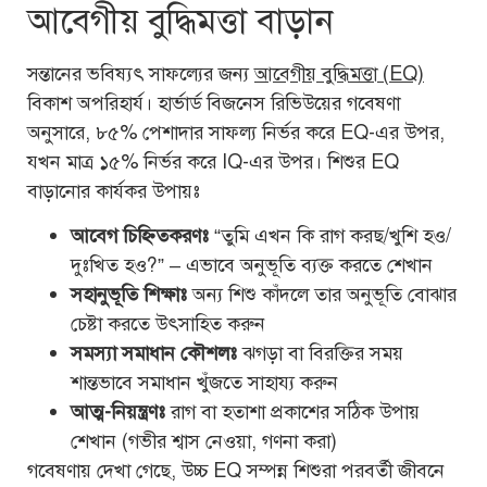
আবেগীয় বুদ্ধিমত্তা বাড়ান
সন্তানের ভবিষ্যৎ সাফল্যের জন্য
আবেগীয় বুদ্ধিমত্তা (EQ)
বিকাশ অপরিহার্য। হার্ভার্ড বিজনেস রিভিউয়ের গবেষণা
অনুসারে, ৮৫% পেশাদার সাফল্য নির্ভর করে EQ-এর উপর,
যখন মাত্র ১৫% নির্ভর করে IQ-এর উপর। শিশুর EQ
বাড়ানোর কার্যকর উপায়ঃ
আবেগ চিহ্নিতকরণঃ
“তুমি এখন কি রাগ করছ/খুশি হও/
দুঃখিত হও?” – এভাবে অনুভূতি ব্যক্ত করতে শেখান
সহানুভূতি শিক্ষাঃ
অন্য শিশু কাঁদলে তার অনুভূতি বোঝার
চেষ্টা করতে উৎসাহিত করুন
সমস্যা সমাধান কৌশলঃ
ঝগড়া বা বিরক্তির সময়
শান্তভাবে সমাধান খুঁজতে সাহায্য করুন
আত্ম-নিয়ন্ত্রণঃ
রাগ বা হতাশা প্রকাশের সঠিক উপায়
শেখান (গভীর শ্বাস নেওয়া, গণনা করা)
গবেষণায় দেখা গেছে, উচ্চ EQ সম্পন্ন শিশুরা পরবর্তী জীবনে