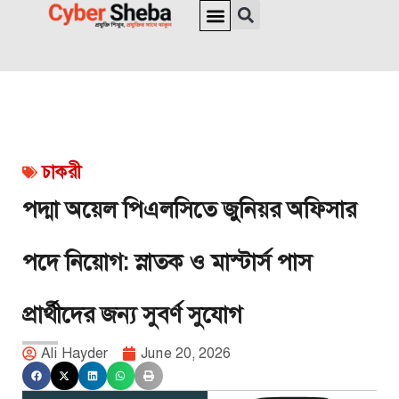
জাতীয় পরিচয়পত্র ও পাসপোর্ট
অনলাইন চেক
ইউনিক আইডি
ভিসা সংক্রান্ত
চাকরী
পদ্মা অয়েল পিএলসিতে জুনিয়র অফিসার
পদে নিয়োগ: স্নাতক ও মাস্টার্স পাস
প্রার্থীদের জন্য সুবর্ণ সুযোগ
Ali Hayder
June 20, 2026