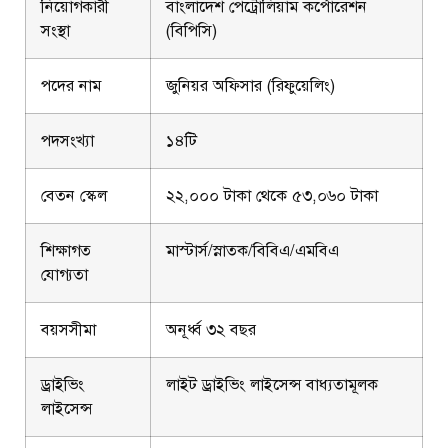
নিয়োগকারী
বাংলাদেশ পেট্রোলিয়াম কর্পোরেশন
সংস্থা
(বিপিসি)
পদের নাম
জুনিয়র অফিসার (রিফুয়েলিং)
পদসংখ্যা
১৪টি
বেতন স্কেল
২২,০০০ টাকা থেকে ৫৩,০৬০ টাকা
শিক্ষাগত
মাস্টার্স/স্নাতক/বিবিএ/এমবিএ
যোগ্যতা
বয়সসীমা
অনূর্ধ্ব ৩২ বছর
ড্রাইভিং
লাইট ড্রাইভিং লাইসেন্স বাধ্যতামূলক
লাইসেন্স