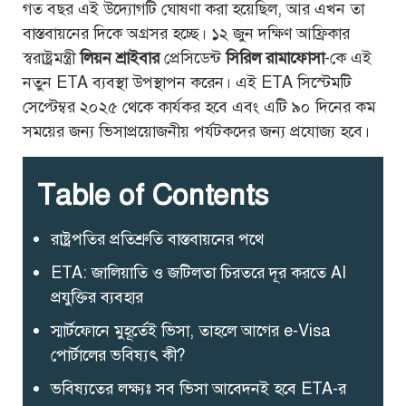
গত বছর এই উদ্যোগটি ঘোষণা করা হয়েছিল, আর এখন তা
বাস্তবায়নের দিকে অগ্রসর হচ্ছে। ১২ জুন দক্ষিণ আফ্রিকার
স্বরাষ্ট্রমন্ত্রী
লিয়ন শ্রাইবার
প্রেসিডেন্ট
সিরিল রামাফোসা
-কে এই
নতুন ETA ব্যবস্থা উপস্থাপন করেন। এই ETA সিস্টেমটি
সেপ্টেম্বর ২০২৫ থেকে কার্যকর হবে এবং এটি ৯০ দিনের কম
সময়ের জন্য ভিসাপ্রয়োজনীয় পর্যটকদের জন্য প্রযোজ্য হবে।
Table of Contents
রাষ্ট্রপতির প্রতিশ্রুতি বাস্তবায়নের পথে
ETA: জালিয়াতি ও জটিলতা চিরতরে দূর করতে AI
প্রযুক্তির ব্যবহার
স্মার্টফোনে মুহূর্তেই ভিসা, তাহলে আগের e-Visa
পোর্টালের ভবিষ্যৎ কী?
ভবিষ্যতের লক্ষ্যঃ সব ভিসা আবেদনই হবে ETA-র