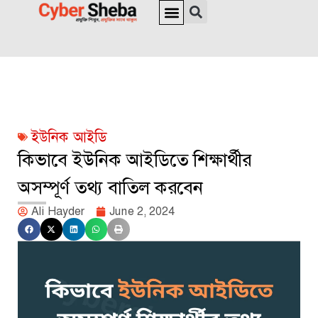
জাতীয় পরিচয়পত্র ও পাসপোর্ট
অনলাইন চেক
ইউনিক আইডি
ভিসা সংক্রান্ত
ইউনিক আইডি
কিভাবে ইউনিক আইডিতে শিক্ষার্থীর
অসম্পূর্ণ তথ্য বাতিল করবেন
Ali Hayder
June 2, 2024