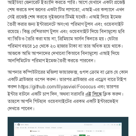
আইডিয়া জেনারেট ইত্যাদি করতে পারি। আগে যেখানে একটা প্রজেক্ট
শেষ করতে দশ জনের একটা টিম লাগতো, এআই-এর কল্যানে এখন
সেই প্রজেক্ট শেষ করতে দুইজনের টিমই যথেষ্ট। এআই দিয়ে ইমেজ
তৈরী করার জন্য ইন্টারনেটে অসংখ্য পরিমাণ টুলস এবং ওয়েবসাইট
রয়েছে। কিন্তু বেশিরভাগ টুলস এবং ওয়েবসাইট দিয়ে বিনামূল্যে ছবি
বা ভিডিও তৈরি করা যায় না, প্রিমিয়াম ভার্সন কিনতে হয়। যেটার
পরিমাণ বছরে ১৫ থেকে ২০ হাজার টাকা বা তার অধিক হয়ে থাকে।
আজকে আমি আপনাদের দেখাবো কিভাবে বিনামূল্যে এআই দিয়ে
আনলিমিটেড পরিমাণ ইমেজ তৈরী করতে পারবেন।
আপনার কম্পিউটারের মজিলা ফায়ারফক্স, গুগল ক্রোম বা ব্রেভ যে কোন
একটি ব্রাউজার ওপেন করুন। তারপর ব্রাউজার এর এড্রেস বারে টাইপ
করুন https://github.com/lllyasviel/Fooocus এবং তারপর
ইন্টার বাটনে একটি চাপ দিন, অথবা সরাসরি
এই লিঙ্কে
ক্লিক করুন।
তাহলে আপনি গিটহাব ওয়েবসাইটের এরকম একটি ইন্টারফেইস
দেখতে পাবেন।