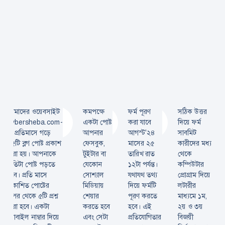
আমাদের ওয়েবসাইট
কমপক্ষে
ফর্ম পূরণ
সঠিক উত্তর
cybersheba.com-
একটা পোষ্ট
করা যাবে
দিয়ে ফর্ম
এ প্রতিমাসে গড়ে
আপনার
আগস্ট'২৪
সাবমিট
১৫টি ব্লগ পোষ্ট প্রকাশ
ফেসবুক,
মাসের ২৫
কারীদের মধ্য
করা হয়। আপনাকে
টুইটার বা
তারিখ রাত
থেকে
প্রতিটা পোষ্ট পড়তে
যেকোন
১২টা পর্যন্ত।
কম্পিউটার
হবে। প্রতি মাসে
সোশ্যাল
যথাযথ তথ্য
প্রোগ্রাম দিয়ে
প্রকাশিত পোষ্টের
মিডিয়ায়
দিয়ে ফর্মটি
লটারীর
উপর থেকে ৫টি প্রশ্ন
শেয়ার
পূরণ করতে
মাধ্যমে ১ম,
করা হবে। একটা
করতে হবে
হবে। এই
২য় ও ৩য়
মোবাইল নাম্বার দিয়ে
এবং সেটা
প্রতিযোগিতার
বিজয়ী