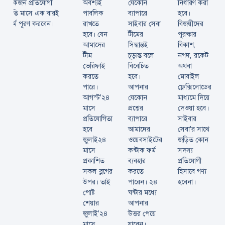
একজন প্রতিযোগী
অবশ্যই
যেকোন
নির্ধারণ করা
প্রতি মাসে এক বারই
পাবলিক
ব্যাপারে
হবে।
ফর্ম পূরণ করবেন।
রাখতে
সাইবার সেবা
বিজয়ীদের
হবে। যেন
টীমের
পুরষ্কার
আমাদের
সিদ্ধান্তই
বিকাশ,
টীম
চূড়ান্ত বলে
নগদ, রকেট
ভেরিফাই
বিবেচিত
অথবা
করতে
হবে।
মোবাইল
পারে।
আপনার
ফ্লেক্সিলোডের
আগস্ট'২৪
যেকোন
মাধ্যমে দিয়ে
মাসে
প্রশ্নের
দেওয়া হবে।
প্রতিযোগিতা
ব্যাপারে
সাইবার
হবে
আমাদের
সেবা'র সাথে
জুলাই২৪
ওয়েবসাইটের
জড়িত কোন
মাসে
কন্টাক ফর্ম
সদস্য
প্রকাশিত
ব্যবহার
প্রতিযোগী
সকল ব্লগের
করতে
হিসাবে গণ্য
উপর। তাই
পারেন। ২৪
হবেনা।
পোষ্ট
ঘন্টার মধ্যে
শেয়ার
আপনার
জুলাই'২৪
উত্তর পেয়ে
মাসে
যাবেন।